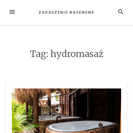
Przejdź
do
MENU
SZUKAJ
ZADASZENIE BASENOWE
treści
Tag: hydromasaż